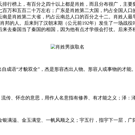
氏排行榜上，有百分之四十以上都是肖姓，而且分布很广，主要
七百万和五百二十万左右；广东是肖姓第二大国，约占全国人口
云南是肖姓第二大省，约占云南总人口的百分之十二。肖姓人最
叫肖邦的人。后来到了汉朝末期（公元前192年）发生了一场战役
后来去秦国当了秦国的相国，因为他有点才学很会打仗。后来齐
出自成语“才貌双全”，杰是形容杰出人物。形容人或事物的才能
记、流传、怀念的意思，用作人名意指有修养、有才能之义；泽：
金银满溢、金玉满堂、一帆风顺之义；宇五行，指宇下一层，广