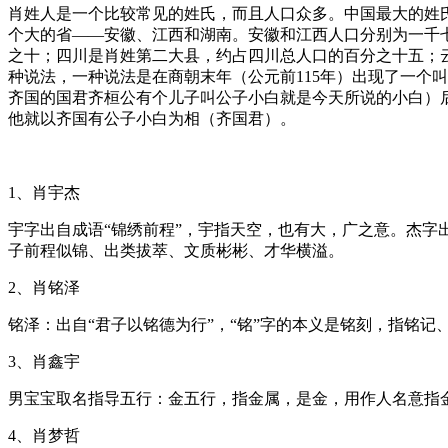
肖姓人是一个比较常见的姓氏，而且人口众多。中国最大的姓
个大的省——安徽、江西和湖南。安徽和江西人口分别为一千
之十；四川是肖姓第二大县，约占四川总人口的百分之十五；
种说法，一种说法是在商朝末年（公元前115年）出现了一个
齐国的国君齐桓公有个儿子叫公子小白就是今天所说的小白）
他就以齐国有公子小白为相（齐国君）。
1、肖宇杰
宇字出自成语“锦绣前程”，宇指天空，也有大，广之意。杰字
子前程似锦、出类拔萃、文质彬彬、才华横溢。
2、肖铭泽
铭泽：出自“君子以铭德为行”，“铭”字的本义是铭刻，指铭
3、肖鑫宇
男宝宝取名指导五行：金五行，指金属，是金，用作人名意指
4、肖梦哲