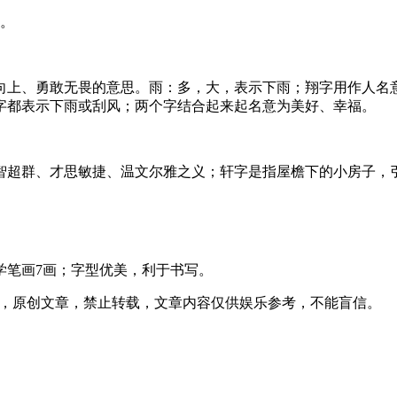
”。
向上、勇敢无畏的意思。雨：多，大，表示下雨；翔字用作人名
字都表示下雨或刮风；两个字结合起来起名意为美好、幸福。
智超群、才思敏捷、温文尔雅之义；轩字是指屋檐下的小房子，
名学笔画7画；字型优美，利于书写。
02发表在本站，原创文章，禁止转载，文章内容仅供娱乐参考，不能盲信。