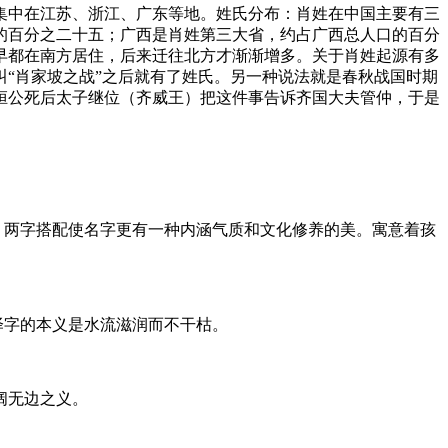
集中在江苏、浙江、广东等地。姓氏分布：肖姓在中国主要有三
的百分之二十五；广西是肖姓第三大省，约占广西总人口的百分
早都在南方居住，后来迁往北方才渐渐增多。关于肖姓起源有多
叫“肖家坡之战”之后就有了姓氏。另一种说法就是春秋战国时期
桓公死后太子继位（齐威王）把这件事告诉齐国大夫管仲，于是
。两字搭配使名字更有一种内涵气质和文化修养的美。寓意着孩
泽字的本义是水流滋润而不干枯。
阔无边之义。