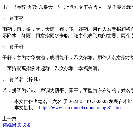
出自《楚辞·九歌·东皇太一》：“岂知文王有哲人，梦作霓裳舞
5、肖雨翔
雨翔：雨：多，大，大雨；翔：飞，翱翔。用作人名意指积极
示降水、降雨、雨意指雨水来临；翔字代表飞翔的意思。两个
6、肖子轩
子轩：意为才华横溢，聪明能干，温文尔雅。用作人名意指才
二字搭配寓指俊才超群、温文尔雅，幸福美满。
7、肖若若（梓凡）
若：拼音为yí ng，声调为阴平、阳平，字型为左右结构，姓
本文由作者笔名：六名 于 2023-05-19 20:00:
本文链接：
https://www.baoxiumei.com/qiming/81.html
上一篇
何姓男孩取名