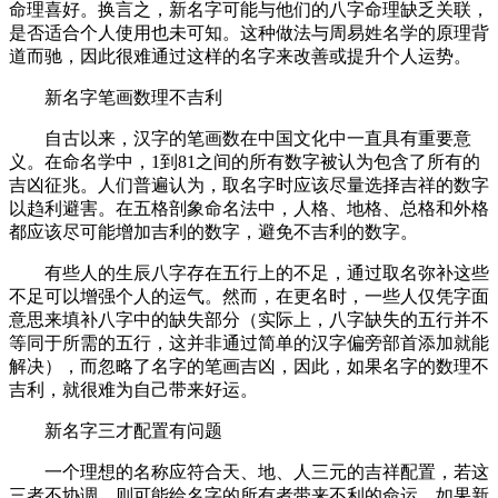
命理喜好。换言之，新名字可能与他们的八字命理缺乏关联，
是否适合个人使用也未可知。这种做法与周易姓名学的原理背
道而驰，因此很难通过这样的名字来改善或提升个人运势。
新名字笔画数理不吉利
自古以来，汉字的笔画数在中国文化中一直具有重要意
义。在命名学中，1到81之间的所有数字被认为包含了所有的
吉凶征兆。人们普遍认为，取名字时应该尽量选择吉祥的数字
以趋利避害。在五格剖象命名法中，人格、地格、总格和外格
都应该尽可能增加吉利的数字，避免不吉利的数字。
有些人的生辰八字存在五行上的不足，通过取名弥补这些
不足可以增强个人的运气。然而，在更名时，一些人仅凭字面
意思来填补八字中的缺失部分（实际上，八字缺失的五行并不
等同于所需的五行，这并非通过简单的汉字偏旁部首添加就能
解决），而忽略了名字的笔画吉凶，因此，如果名字的数理不
吉利，就很难为自己带来好运。
新名字三才配置有问题
一个理想的名称应符合天、地、人三元的吉祥配置，若这
三者不协调，则可能给名字的所有者带来不利的命运。如果新