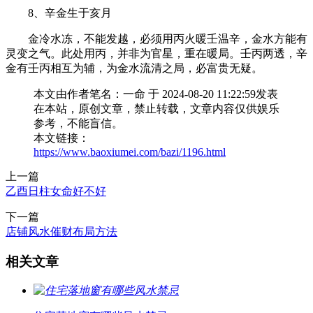
8、辛金生于亥月
金冷水冻，不能发越，必须用丙火暖壬温辛，金水方能有
灵变之气。此处用丙，并非为官星，重在暖局。壬丙两透，辛
金有壬丙相互为辅，为金水流清之局，必富贵无疑。
本文由作者笔名：一命 于 2024-08-20 11:22:59发表
在本站，原创文章，禁止转载，文章内容仅供娱乐
参考，不能盲信。
本文链接：
https://www.baoxiumei.com/bazi/1196.html
上一篇
乙酉日柱女命好不好
下一篇
店铺风水催财布局方法
相关文章