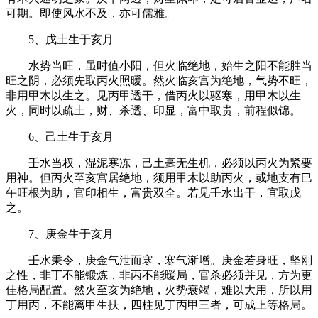
可期。即使风水不及，亦可儒雅。
5、戊土生于亥月
水势当旺，虽时值小阳，但火临绝地，始生之阳不能胜当
旺之阴，必须先取丙火照暖。然火临亥宫为绝地，气势不旺，
非用甲木以生之。见丙甲透干，借丙火以驱寒，用甲木以生
火，同时以疏土，财、杀透、印显，富中取贵，前程似锦。
6、己土生于亥月
壬水当权，湿泥寒冻，己土毫无生机，必须以丙火为紧要
用神。但丙火至亥宫居绝地，须用甲木以助丙火，或地支有巳
午旺根为助，官印相生，富贵双全。若见壬水出干，宜取戊
之。
7、庚金生于亥月
壬水秉令，庚金气泄而寒，寒气渐增。庚金若身旺，坚刚
之性，非丁不能锻炼，非丙不能暧局，官杀必须并见，方为更
佳格局配置。然火至亥为绝地，火势衰竭，难以大用，所以用
丁用丙，不能离甲生扶，四柱见丁丙甲三者，可成上等格局。