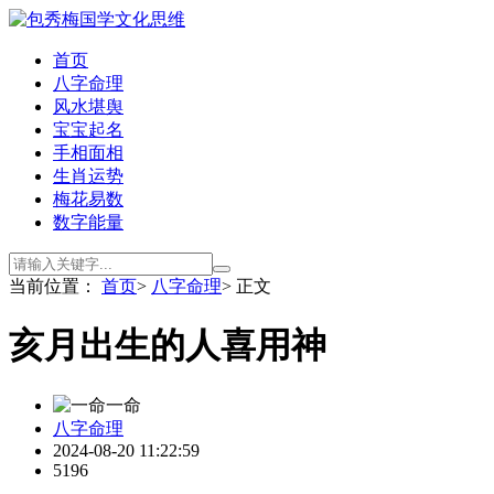
首页
八字命理
风水堪舆
宝宝起名
手相面相
生肖运势
梅花易数
数字能量
当前位置：
首页
>
八字命理
> 正文
亥月出生的人喜用神
一命
八字命理
2024-08-20 11:22:59
5196