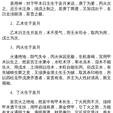
喜用神：对于甲木日主生于亥月来说，庚丁为要，丙火次
之。忌壬水泛身，须戊土制之。若庚丁两透，又加戊出干，名
日去浊留清，富贵之极。
2、乙木生于亥月
乙木日主生月亥月，木不受气，而壬水司令，取丙为用，
戊土为次。
3、丙火生于亥月
火逢绝地，阳气失令，丙火休囚至极，生机衰竭，宜用甲
木以生之。然亥宫壬水秉令，水旺木浮，寒水冻木，湿木不能
生火。用戊水，土润得以培木，木旺自能生丙。但戊壬水，有
失辅映生辉之意，又须庚金泄土生壬为辅，取其杀印相生，所
以四柱见甲戊庚齐透者，富贵有淮。并主为人性好清高，斯文
领袖。
4、丁火生于亥月
亥宫火之绝地，然亥中有甲木长生，丁火死而不灭。须得
甲木透干生扶，用甲必须有庚，庚金劈甲，引丁火之势，方能
有木火通明之象。庚甲两透，财星佩印，定可居官显达，声名