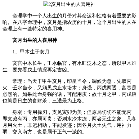
命理学中一个人出生的月份对其命运和性格有着重要的影
响。在八字命理中，亥月是指农历的十月，这个月出生的人在
命理上有一些特定的喜用神。
亥月出生的人喜用神
1、甲木生于亥月
亥宫中木长生，壬水临官，有水旺泛木之态，所以甲木难
生，要先看戊土情况再定吉凶。
常理：当天干甲生亥月，印星当令，调候为急，先取丙
火。壬水当令，又须见戊止水培木；身强，丙戊两透，富贵是
必然的。如果此命身强的话，可配用庚；故十月之甲，丙戊庚
也就是日主的食财杀，三透最为上格。
身弱：专用禄刃，支见寅卯为美；但原局切切不能无丙，
即支藏有丙，亦属可贵；否则水冷木冻，两者无生之象。凡冬
月用火土，非运相助，不能发迹；因冬月火土失气，用神力
弱，交入南方，也是属于正气一派的。