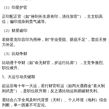
（1）印星护官
正印配正官（如"禄到长生原有印，清任加官"），主文职高
位；偏印混杂则贵气减等。
（2）财星破印
若财星克印且印为用神，则"学业受阻、荫庇不足"，需后天努
力补足。
（3）比劫争财
比劫透干夺财（如"命无财官，岁运行比肩"），主竞争激烈、
职位难升。
5、大运引动关键期
起运后每十年一大运，若行财官旺运（如丙火遇酉金"喜火制
则武贵"），是职位跃升期；反之遇比劫运则易破财失利。
需结合八字全局及时代背景（天时）、个人环境（地利）综合
判断，单一因素不可定论。