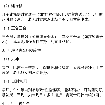
（2）建禄格
月令建禄需财官透干（如"建禄生提月，财官喜透天"），行财
运时职位易升；若无财官或遇比劫争夺，则贫寒少成。
（3）三合三会
三会局力量最强（如寅卯辰会木），其次三合局（如亥卯未合
木），成局则增强五行气势，利事业格局。
3、刑冲合害影响稳定性
（1）六冲
寅申、巳亥冲主变动，可能影响职位稳定；辰戌丑未冲为土气
激发，若无战克则反助旺势。
（2）自刑/相刑
辰辰、午午等自刑易导致"性格怪癖、运势不佳"，可能阻碍职
场发展；三刑（如未刑丑）多主挫折，需配合用神吉凶判断。
4、五行十神配合