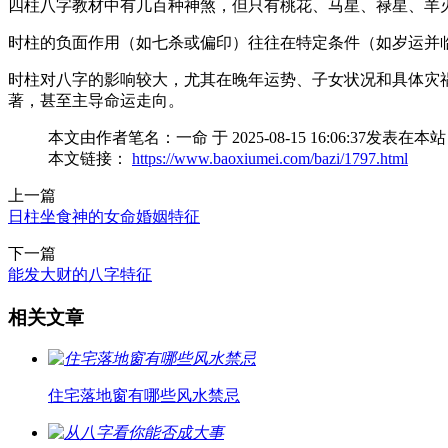
四柱八字教材中有几百种神煞，但只有桃花、马星、禄星、羊
时柱的负面作用（如七杀或偏印）往往在特定条件（如岁运并
时柱对八字的影响较大，尤其在晚年运势、子女状况和具体灾
著，甚至主导命运走向。
本文由作者笔名：一命 于 2025-08-15 16:06:
本文链接：
https://www.baoxiumei.com/bazi/1797.html
上一篇
日柱坐食神的女命婚姻特征
下一篇
能发大财的八字特征
相关文章
住宅落地窗有哪些风水禁忌