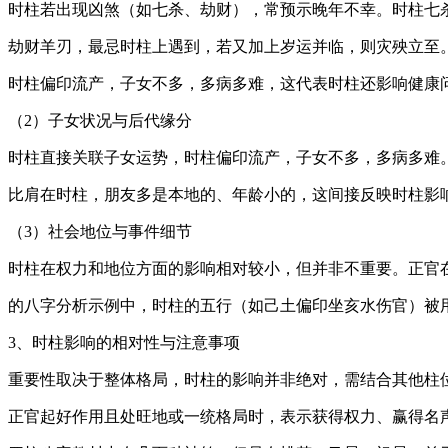
时柱若出现凶煞（如七杀、劫财），常预示晚年不幸。时柱七
劫财羊刃，最忌时柱上遇到，若又加上岁运并临，则灾殃立至
时柱偏印流产，子女不多，多病多难，这代表时柱还影响健康
（2）子女状况与后代缘分
时柱直接关联子女运势，时柱偏印流产，子女不多，多病多难
比肩在时柱，朋友多是本地的、年龄小的，这间接反映时柱影
（3）社会地位与事件细节
时柱在权力和地位方面的影响相对较小，但并非不重要。正官
的八字分析示例中，时柱的五行（如己土偏印坐亥水伤官）被
3、时柱影响的相对性与注意事项
重要性取决于整体格局，时柱的影响并非绝对，需结合其他柱
正官起好作用且处旺地或一统格局时，表示获得权力、赢得名