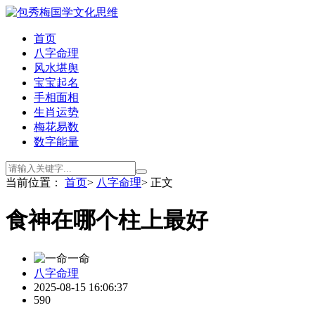
首页
八字命理
风水堪舆
宝宝起名
手相面相
生肖运势
梅花易数
数字能量
当前位置：
首页
>
八字命理
> 正文
食神在哪个柱上最好
一命
八字命理
2025-08-15 16:06:37
590