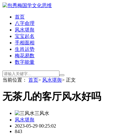
首页
八字命理
风水堪舆
宝宝起名
手相面相
生肖运势
梅花易数
数字能量
当前位置：
首页
>
风水堪舆
> 正文
无茶几的客厅风水好吗
三风水
风水堪舆
2023-05-29 00:25:02
843