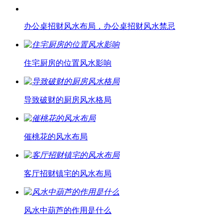
办公桌招财风水布局，办公桌招财风水禁忌
住宅厨房的位置风水影响
导致破财的厨房风水格局
催桃花的风水布局
客厅招财镇宅的风水布局
风水中葫芦的作用是什么