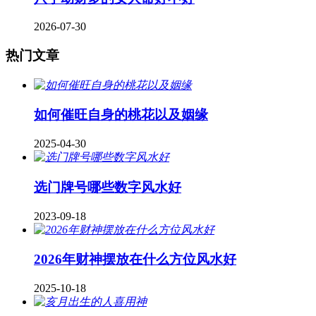
2026-07-30
热门文章
如何催旺自身的桃花以及姻缘
2025-04-30
​选门牌号哪些数字风水好
2023-09-18
2026年财神摆放在什么方位风水好
2025-10-18