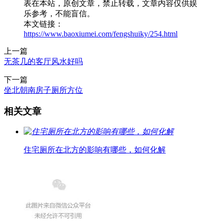
表在本站，原创文章，禁止转载，文章内容仅供娱
乐参考，不能盲信。
本文链接：
https://www.baoxiumei.com/fengshuiky/254.html
上一篇
无茶几的客厅风水好吗
下一篇
坐北朝南房子厕所方位
相关文章
住宅厕所在北方的影响有哪些，如何化解