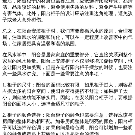
最后，阳台柜子的材质也需要注意，应该选择比较环保、易清
洁、品质较好的材料，避免使用劣质的材料，避免产生甲醛等
有害气体。此外，阳台柜子的设计应该注重边角处理，避免孩
子或老人意外碰伤。
总之，在阳台安装柜子时，我们需要遵循风水的原则，合理布
局，注重风水的调整和转化，可以在一定程度上改善家中的气
场，使家居更具有温馨和谐的氛围。
在风水学中，阳台是居家家庭的重要部分，它直接关系到整个
家居的风水质量。阳台上安装柜子不仅能够增加储物空间，也
会让阳台更加美观，但是在进行阳台柜子摆放的时候，也要注
意一些风水讲究。下面是一些需要注意的事项：
1. 柜子的尺寸：阳台的面积比较有限，如果柜子过大，则容易
占据太多的阳台空间，使阳台变得拥挤不舒适；如果柜子太
小，则储物功能不够实用。因此，在安装阳台柜子时，要根据
阳台的面积大小，选择合适尺寸的柜子。
2. 柜子的颜色选择：阳台柜子的颜色也需要注意，选择应该与
房间的整体风格相匹配。如果房间整体是明亮的颜色，阳台柜
子可以选择深色调；如果房间是暗色调，阳台可以增加一些明
亮的颜色或者贴上花砖等可以提亮阳台的装饰。