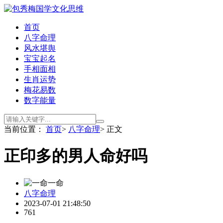
首页
八字命理
风水堪舆
宝宝起名
手相面相
生肖运势
梅花易数
数字能量
当前位置：
首页
>
八字命理
> 正文
正印多的男人命好吗
一命
八字命理
2023-07-01 21:48:50
761