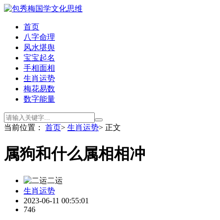
首页
八字命理
风水堪舆
宝宝起名
手相面相
生肖运势
梅花易数
数字能量
当前位置：
首页
>
生肖运势
> 正文
属狗和什么属相相冲
二运
生肖运势
2023-06-11 00:55:01
746