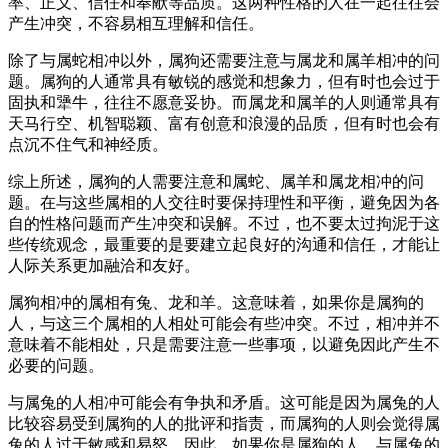
率、正义、信任和奉献等品质。这两种性格的人在一起往往会
产生冲突，不容易相互理解和信任。
除了与属蛇相冲以外，属狗还需要注意与属龙和属羊相冲的问
题。属狗的人通常具有敏锐的感觉和想象力，但有时也会过于
固执和犟牛，往往不愿意妥协。而属龙和属羊的人则通常具有
天马行空、机智聪颖、富有创意和浪漫的品质，但有时也会有
点沉不住气和神经质。
综上所述，属狗的人需要注意和属蛇、属羊和属龙相冲的问
题。在与这些属相的人交往时要保持理性和平衡，避免因为各
自的性格问题而产生冲突和误解。不过，也不要太过拘泥于这
些传统观念，最重要的是要建立起良好的沟通和信任，才能让
人际关系更加融洽和友好。
属狗相冲的属相有兔、龙和羊。这意味着，如果你是属狗的
人，与这三个属相的人相处可能会有些冲突。不过，相冲并不
意味着不能相处，只是需要注意一些事项，以避免因此产生不
必要的问题。
与属兔的人相冲可能会有争执和矛盾。这可能是因为属兔的人
比较容易受到属狗的人的批评和指责，而属狗的人则会觉得属
兔的人过于敏感和易怒。因此，如果你是属狗的人，与属兔的