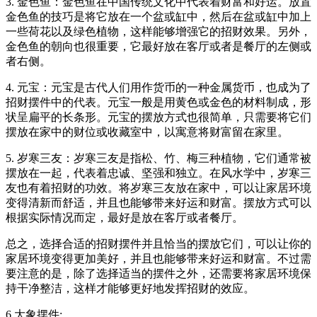
3. 金色鱼：金色鱼在中国传统文化中代表着财富和好运。放置
金色鱼的技巧是将它放在一个盆或缸中，然后在盆或缸中加上
一些荷花以及绿色植物，这样能够增强它的招财效果。另外，
金色鱼的朝向也很重要，它最好放在客厅或者是餐厅的左侧或
者右侧。
4. 元宝：元宝是古代人们用作货币的一种金属货币，也成为了
招财摆件中的代表。元宝一般是用黄色或金色的材料制成，形
状呈扁平的长条形。元宝的摆放方式也很简单，只需要将它们
摆放在家中的财位或收藏室中，以寓意将财富留在家里。
5. 岁寒三友：岁寒三友是指松、竹、梅三种植物，它们通常被
摆放在一起，代表着忠诚、坚强和独立。在风水学中，岁寒三
友也有着招财的功效。将岁寒三友放在家中，可以让家居环境
变得清新而舒适，并且也能够带来好运和财富。摆放方式可以
根据实际情况而定，最好是放在客厅或者餐厅。
总之，选择合适的招财摆件并且恰当的摆放它们，可以让你的
家居环境变得更加美好，并且也能够带来好运和财富。不过需
要注意的是，除了选择适当的摆件之外，还需要将家居环境保
持干净整洁，这样才能够更好地发挥招财的效应。
6.大象摆件: