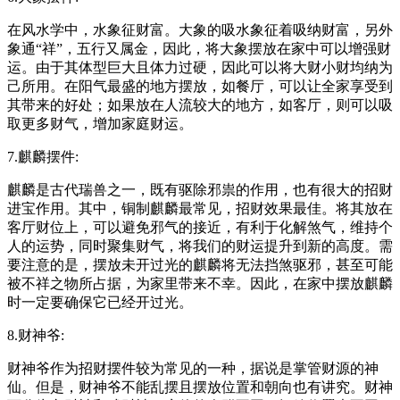
在风水学中，水象征财富。大象的吸水象征着吸纳财富，另外
象通“祥”，五行又属金，因此，将大象摆放在家中可以增强财
运。由于其体型巨大且体力过硬，因此可以将大财小财均纳为
己所用。在阳气最盛的地方摆放，如餐厅，可以让全家享受到
其带来的好处；如果放在人流较大的地方，如客厅，则可以吸
取更多财气，增加家庭财运。
7.麒麟摆件:
麒麟是古代瑞兽之一，既有驱除邪祟的作用，也有很大的招财
进宝作用。其中，铜制麒麟最常见，招财效果最佳。将其放在
客厅财位上，可以避免邪气的接近，有利于化解煞气，维持个
人的运势，同时聚集财气，将我们的财运提升到新的高度。需
要注意的是，摆放未开过光的麒麟将无法挡煞驱邪，甚至可能
被不祥之物所占据，为家里带来不幸。因此，在家中摆放麒麟
时一定要确保它已经开过光。
8.财神爷:
财神爷作为招财摆件较为常见的一种，据说是掌管财源的神
仙。但是，财神爷不能乱摆且摆放位置和朝向也有讲究。财神