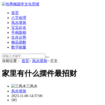
首页
八字命理
风水堪舆
宝宝起名
手相面相
生肖运势
梅花易数
数字能量
当前位置：
首页
>
风水堪舆
> 正文
家里有什么摆件最招财
三风水
风水堪舆
2023-11-06 14:37:00
585