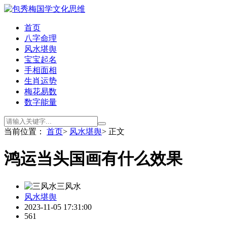
首页
八字命理
风水堪舆
宝宝起名
手相面相
生肖运势
梅花易数
数字能量
当前位置：
首页
>
风水堪舆
> 正文
鸿运当头国画有什么效果
三风水
风水堪舆
2023-11-05 17:31:00
561