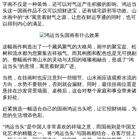
字画不仅是一种装饰，还可以对气运产生积极的影响。鸿运当
头这一国画作品不仅可以招财进宝，还有镇宅辟邪等功效。山
水画中的“水”寓意着财气之源，让您在财运亨通的同时，也可
以得到内心的满足。
这幅画作构造出了一个藏风聚气的大格局，画中的聚宝盆、松
树和流水都为您聚集吉祥福气。而其构图和配色也是无可挑剔
的。整幅画作将山水的灵动与太阳的璀璨相融合，形成了“鸿
运当头”的意境，寓意着财源广进。
当然，在挂画时也应注意到一些细节。山水画应该观察水流的
方向，水势不要朝外，否则就会漏财。同时，最佳挂画位置是
悬挂在沙发背景墙面、桌椅后，这会对整个家庭和事业带来诸
多好处。
赶紧挑选一幅适合自己的国画鸿运当头吧，让它招财纳福，为
您的生活增添色彩。
“鸿运当头”是中国人非常喜欢的祥瑞之意，而国画则是中国文
化艺术的精髓之一。将“鸿运当头”与国画相结合，在客厅挂上