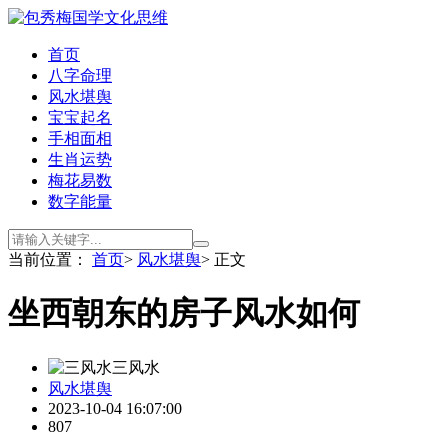
首页
八字命理
风水堪舆
宝宝起名
手相面相
生肖运势
梅花易数
数字能量
当前位置：
首页
>
风水堪舆
> 正文
坐西朝东的房子风水如何
三风水
风水堪舆
2023-10-04 16:07:00
807