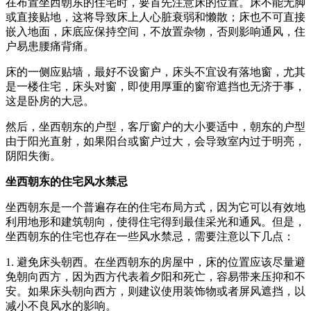
在布置坐西朝东的住宅时，要首先注意床的位置。床不能无脚
或直接贴地，这将导致床上人心脏衰弱和懒散；床也不可直接
嵌入地面，床底应保持空间，不放置杂物，否则影响通风，住
户易患腰痛背痛。
床的一侧应贴墙，最好不设窗户，床头不宜设有落地窗，尤其
是一楼住宅，床头对窗，即使用厚重的窗帘遮挡也无济于事，
这是卧房的大忌。
然后，坐西朝东的户型，客厅窗户的大小要适中，朝东的户型
由于阳光直射，如果阳台或窗户过大，会导致室内过于明亮，
阴阳失衡。
坐西朝东的住宅风水禁忌
坐西朝东是一个普遍存在的住宅布局方式，因为它可以有效地
利用地形和建筑朝向，使得住宅得到最佳采光和通风。但是，
坐西朝东的住宅也存在一些风水禁忌，需要注意以下几点：
1. 避免床头朝西。在坐西朝东的房屋中，床的位置应该尽量避
免朝向西方，因为西方代表着夕阳和死亡，容易带来压抑和不
安。如果床头朝向西方，则建议使用装饰物或者屏风遮挡，以
减小不良风水的影响。