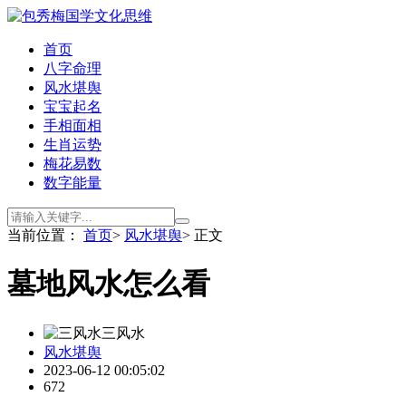
首页
八字命理
风水堪舆
宝宝起名
手相面相
生肖运势
梅花易数
数字能量
当前位置：
首页
>
风水堪舆
> 正文
墓地风水怎么看
三风水
风水堪舆
2023-06-12 00:05:02
672