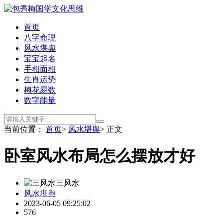
首页
八字命理
风水堪舆
宝宝起名
手相面相
生肖运势
梅花易数
数字能量
当前位置：
首页
>
风水堪舆
> 正文
卧室风水布局怎么摆放才好
三风水
风水堪舆
2023-06-05 09:25:02
576