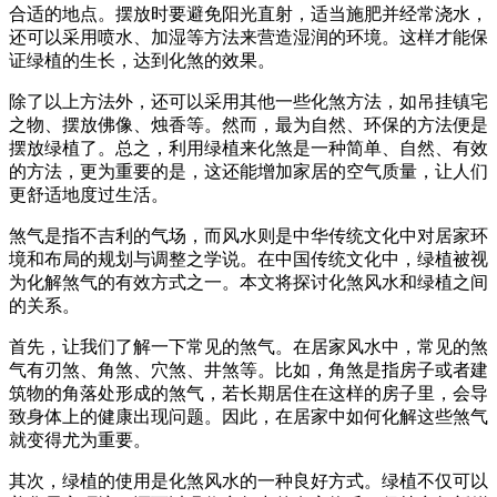
合适的地点。摆放时要避免阳光直射，适当施肥并经常浇水，
还可以采用喷水、加湿等方法来营造湿润的环境。这样才能保
证绿植的生长，达到化煞的效果。
除了以上方法外，还可以采用其他一些化煞方法，如吊挂镇宅
之物、摆放佛像、烛香等。然而，最为自然、环保的方法便是
摆放绿植了。总之，利用绿植来化煞是一种简单、自然、有效
的方法，更为重要的是，这还能增加家居的空气质量，让人们
更舒适地度过生活。
煞气是指不吉利的气场，而风水则是中华传统文化中对居家环
境和布局的规划与调整之学说。在中国传统文化中，绿植被视
为化解煞气的有效方式之一。本文将探讨化煞风水和绿植之间
的关系。
首先，让我们了解一下常见的煞气。在居家风水中，常见的煞
气有刃煞、角煞、穴煞、井煞等。比如，角煞是指房子或者建
筑物的角落处形成的煞气，若长期居住在这样的房子里，会导
致身体上的健康出现问题。因此，在居家中如何化解这些煞气
就变得尤为重要。
其次，绿植的使用是化煞风水的一种良好方式。绿植不仅可以