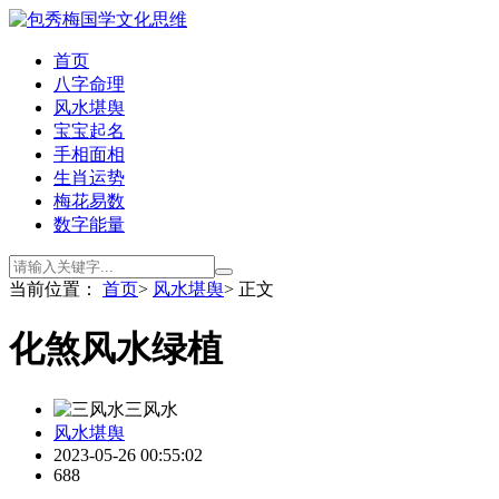
首页
八字命理
风水堪舆
宝宝起名
手相面相
生肖运势
梅花易数
数字能量
当前位置：
首页
>
风水堪舆
> 正文
化煞风水绿植
三风水
风水堪舆
2023-05-26 00:55:02
688