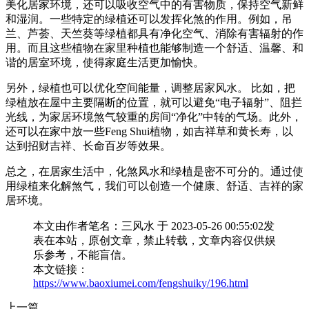
美化居家环境，还可以吸收空气中的有害物质，保持空气新鲜
和湿润。一些特定的绿植还可以发挥化煞的作用。例如，吊
兰、芦荟、天竺葵等绿植都具有净化空气、消除有害辐射的作
用。而且这些植物在家里种植也能够制造一个舒适、温馨、和
谐的居室环境，使得家庭生活更加愉快。
另外，绿植也可以优化空间能量，调整居家风水。 比如，把
绿植放在屋中主要隔断的位置，就可以避免“电子辐射”、阻拦
光线，为家居环境煞气较重的房间“净化”中转的气场。此外，
还可以在家中放一些Feng Shui植物，如吉祥草和黄长寿，以
达到招财吉祥、长命百岁等效果。
总之，在居家生活中，化煞风水和绿植是密不可分的。通过使
用绿植来化解煞气，我们可以创造一个健康、舒适、吉祥的家
居环境。
本文由作者笔名：三风水 于 2023-05-26 00:55:02发
表在本站，原创文章，禁止转载，文章内容仅供娱
乐参考，不能盲信。
本文链接：
https://www.baoxiumei.com/fengshuiky/196.html
上一篇