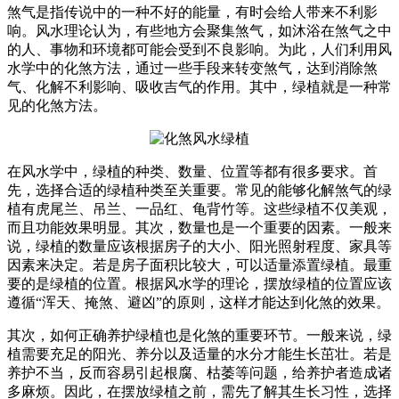
煞气是指传说中的一种不好的能量，有时会给人带来不利影
响。风水理论认为，有些地方会聚集煞气，如沐浴在煞气之中
的人、事物和环境都可能会受到不良影响。为此，人们利用风
水学中的化煞方法，通过一些手段来转变煞气，达到消除煞
气、化解不利影响、吸收吉气的作用。其中，绿植就是一种常
见的化煞方法。
在风水学中，绿植的种类、数量、位置等都有很多要求。首
先，选择合适的绿植种类至关重要。常见的能够化解煞气的绿
植有虎尾兰、吊兰、一品红、龟背竹等。这些绿植不仅美观，
而且功能效果明显。其次，数量也是一个重要的因素。一般来
说，绿植的数量应该根据房子的大小、阳光照射程度、家具等
因素来决定。若是房子面积比较大，可以适量添置绿植。最重
要的是绿植的位置。根据风水学的理论，摆放绿植的位置应该
遵循“浑天、掩煞、避凶”的原则，这样才能达到化煞的效果。
其次，如何正确养护绿植也是化煞的重要环节。一般来说，绿
植需要充足的阳光、养分以及适量的水分才能生长茁壮。若是
养护不当，反而容易引起根腐、枯萎等问题，给养护者造成诸
多麻烦。因此，在摆放绿植之前，需先了解其生长习性，选择