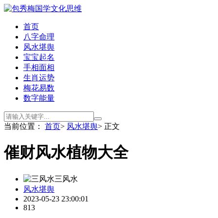
首页
八字命理
风水堪舆
宝宝起名
手相面相
生肖运势
梅花易数
数字能量
当前位置：
首页
>
风水堪舆
> 正文
催财风水植物大全
三风水
风水堪舆
2023-05-23 23:00:01
813