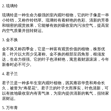
2. 琉璃铃
琉璃铃是一种生命力极强的室内观叶植物，它的叶子像是一串
小铃铛，又称作铃铛草。琉璃铃有着鲜艳的色彩、清新的芳香
和细密的观赏效果，它能够有效的吸收室内污浊空气，提高室
内空气质量并扭转财运。
3. 金不换
金不换又称四季金，它是一种富有观赏价值的植物，株形优
美，叶片以大而少见著称。金不换的根部呈四角形，根须发
达，生命力很强。它的叶子色泽鲜艳，寓意着财源滚滚，今年
新春时必不可少。
4. 君子兰
君子兰是一种多年生室内观叶植物，因其雍容华贵和寿命长
久，被誉为“寿星花”。君子兰的叶子大而厚实，叶色清新，可
以有效地吸收室内有害气体，为室内提供清新的氧气，扭转家
居财运。
5. 万年青