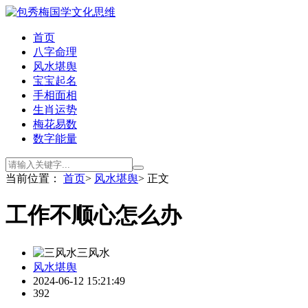
首页
八字命理
风水堪舆
宝宝起名
手相面相
生肖运势
梅花易数
数字能量
当前位置：
首页
>
风水堪舆
> 正文
工作不顺心怎么办
三风水
风水堪舆
2024-06-12 15:21:49
392