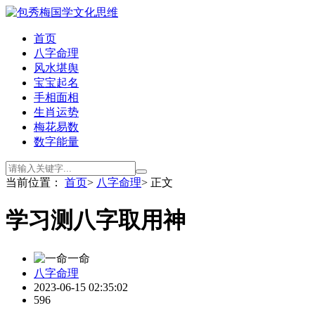
首页
八字命理
风水堪舆
宝宝起名
手相面相
生肖运势
梅花易数
数字能量
当前位置：
首页
>
八字命理
> 正文
学习测八字取用神
一命
八字命理
2023-06-15 02:35:02
596