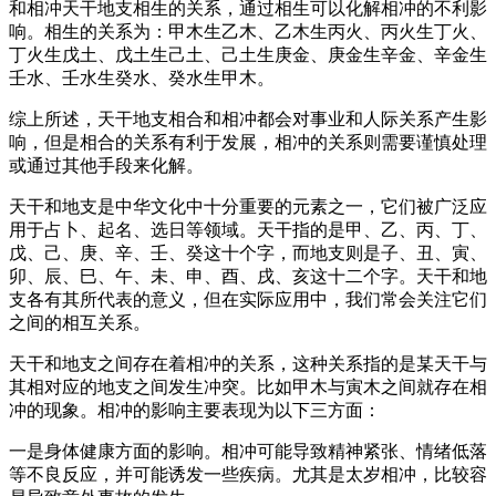
和相冲天干地支相生的关系，通过相生可以化解相冲的不利影
响。相生的关系为：甲木生乙木、乙木生丙火、丙火生丁火、
丁火生戊土、戊土生己土、己土生庚金、庚金生辛金、辛金生
壬水、壬水生癸水、癸水生甲木。
综上所述，天干地支相合和相冲都会对事业和人际关系产生影
响，但是相合的关系有利于发展，相冲的关系则需要谨慎处理
或通过其他手段来化解。
天干和地支是中华文化中十分重要的元素之一，它们被广泛应
用于占卜、起名、选日等领域。天干指的是甲、乙、丙、丁、
戊、己、庚、辛、壬、癸这十个字，而地支则是子、丑、寅、
卯、辰、巳、午、未、申、酉、戌、亥这十二个字。天干和地
支各有其所代表的意义，但在实际应用中，我们常会关注它们
之间的相互关系。
天干和地支之间存在着相冲的关系，这种关系指的是某天干与
其相对应的地支之间发生冲突。比如甲木与寅木之间就存在相
冲的现象。相冲的影响主要表现为以下三方面：
一是身体健康方面的影响。相冲可能导致精神紧张、情绪低落
等不良反应，并可能诱发一些疾病。尤其是太岁相冲，比较容