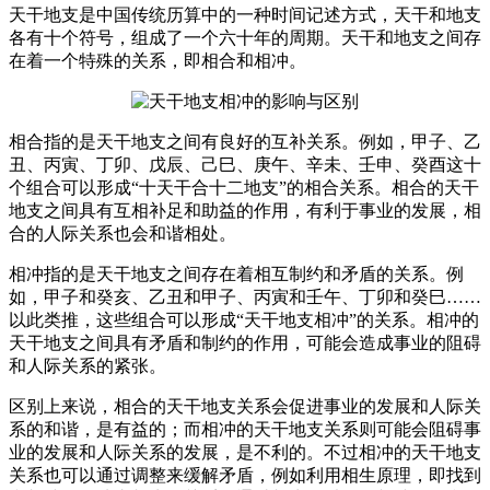
天干地支是中国传统历算中的一种时间记述方式，天干和地支
各有十个符号，组成了一个六十年的周期。天干和地支之间存
在着一个特殊的关系，即相合和相冲。
相合指的是天干地支之间有良好的互补关系。例如，甲子、乙
丑、丙寅、丁卯、戊辰、己巳、庚午、辛未、壬申、癸酉这十
个组合可以形成“十天干合十二地支”的相合关系。相合的天干
地支之间具有互相补足和助益的作用，有利于事业的发展，相
合的人际关系也会和谐相处。
相冲指的是天干地支之间存在着相互制约和矛盾的关系。例
如，甲子和癸亥、乙丑和甲子、丙寅和壬午、丁卯和癸巳……
以此类推，这些组合可以形成“天干地支相冲”的关系。相冲的
天干地支之间具有矛盾和制约的作用，可能会造成事业的阻碍
和人际关系的紧张。
区别上来说，相合的天干地支关系会促进事业的发展和人际关
系的和谐，是有益的；而相冲的天干地支关系则可能会阻碍事
业的发展和人际关系的发展，是不利的。不过相冲的天干地支
关系也可以通过调整来缓解矛盾，例如利用相生原理，即找到