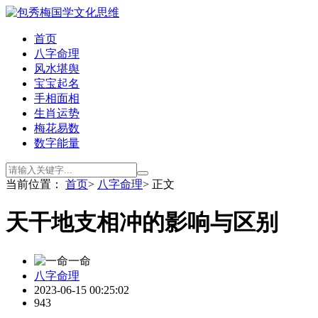
首页
八字命理
风水堪舆
宝宝起名
手相面相
生肖运势
梅花易数
数字能量
当前位置：
首页
>
八字命理
> 正文
天干地支相冲的影响与区别
一命
八字命理
2023-06-15 00:25:02
943