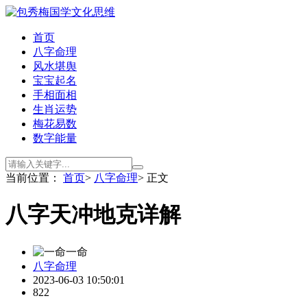
首页
八字命理
风水堪舆
宝宝起名
手相面相
生肖运势
梅花易数
数字能量
当前位置：
首页
>
八字命理
> 正文
八字天冲地克详解
一命
八字命理
2023-06-03 10:50:01
822