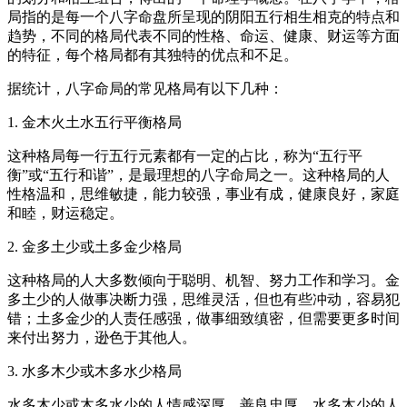
局指的是每一个八字命盘所呈现的阴阳五行相生相克的特点和
趋势，不同的格局代表不同的性格、命运、健康、财运等方面
的特征，每个格局都有其独特的优点和不足。
据统计，八字命局的常见格局有以下几种：
1. 金木火土水五行平衡格局
这种格局每一行五行元素都有一定的占比，称为“五行平
衡”或“五行和谐”，是最理想的八字命局之一。这种格局的人
性格温和，思维敏捷，能力较强，事业有成，健康良好，家庭
和睦，财运稳定。
2. 金多土少或土多金少格局
这种格局的人大多数倾向于聪明、机智、努力工作和学习。金
多土少的人做事决断力强，思维灵活，但也有些冲动，容易犯
错；土多金少的人责任感强，做事细致缜密，但需要更多时间
来付出努力，逊色于其他人。
3. 水多木少或木多水少格局
水多木少或木多水少的人情感深厚，善良忠厚。水多木少的人