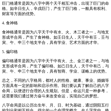
巨门格通常是因为八字中两个天干相互冲击，出现了巨门的命
格。如辛日生人，辛戌巨门，产生了巨门格，一般具有权利、
财富等方面的优势。
4. 食神格
食神格通常是因为八字天干中有水、火、木三者之一，与地支
形成半合局，产生了食神格。如壬日生人，天干中有壬，壬与
寅、午、申三个地支半合，具有学业、艺术方面的才华。
5. 偏印格
偏印格通常是因为八字中天干中有火、土、金三者之一，与地
支形成半合局，产生了偏印格。如己日生人，天干中有己，与
寅、午、申三个地支半合，具有智商、学业、谋略上的优势。
总之，不同的八字格局，都对人的性格、健康、事业、婚姻等
方面具有一定的影响和启示作用。我们要认真了解自己的八字
命局，以便进行合理的人生规划。但是，命运只是一种参考，
还需要我们通过努力奋斗来改变命运，实现自己的梦想。
八字命局是以公历出生年、月、日、时为基础，通过阴阳五行
的划分和相互组合，得出的一个命理学概念。在八字学中，格