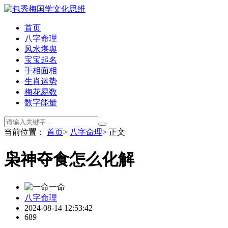
首页
八字命理
风水堪舆
宝宝起名
手相面相
生肖运势
梅花易数
数字能量
当前位置：
首页
>
八字命理
> 正文
枭神夺食怎么化解
一命
八字命理
2024-08-14 12:53:42
689