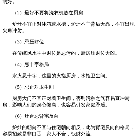
纳好。
（2）最好不要将洗衣机放在厨房
炉灶不宜正对冰箱或水槽，炉灶不宜背后无靠，不宜出现
尖角冲射。
（3）忌压财位
在传统风水学中财位是忌污的，厨房压财位大凶。
（4）忌十字格局
水火忌十字，这里的火指厨房，水指卫生间。
（5）忌正对卫生间
厨房大门不宜正对着卫生间，否则污秽之气容易直冲厨
房，影响人们的身心健康，也容易引发家庭矛盾。
（6）灶台忌背宅反向
炉灶的朝向不宜与住宅朝向相反，此为背宅反向的格局，
容易招致是非口舌，家人不合，钱财外流。