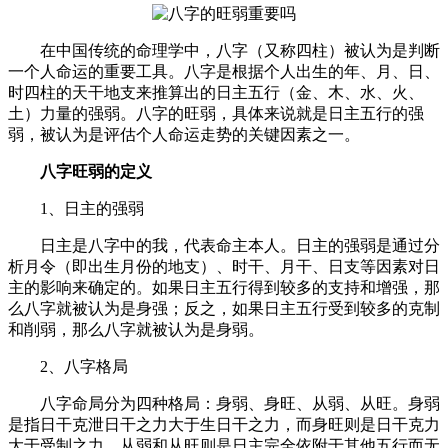
在中国传统的命理学中，八字（又称四柱）被认为是判断
一个人命运的重要工具。八字是根据个人出生的年、月、日、
时四柱的天干地支来推算出的日主五行（金、木、水、火、
土）力量的强弱。八字的旺弱，具体来说就是日主五行的强
弱，被认为是评估个人命运走势的关键因素之一。
八字旺弱的定义
1、日主的强弱
日主是八字中的我，代表命主本人。日主的强弱是通过分
析月令（即出生月份的地支）、时干、月干、日支等因素对日
主的影响来确定的。如果日主五行得到较多的支持和增强，那
么八字就被认为是身强；反之，如果日主五行受到较多的克制
和削弱，那么八字就被认为是身弱。
2、八字格局
八字命局分为四种格局：身弱、身旺、从弱、从旺。身弱
是指日干克泄日干之力大于生日干之力，而身旺则是日干克力
大于受制之力。从弱和从旺则是日主完全依附于其他五行而无