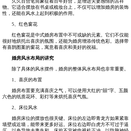
久久百合笔筒象征着百年好合，是增进夫妻感情的吉祥
物。它适合摆放在书桌或梳妆台上，不仅可以增加婚房的装饰
性，还能在风水上起到积极的作用。
5、红色窗花
红色窗花是中式婚房布置中不可或缺的元素。它们不仅能
很好地烘托出喜庆的氛围，还能为婚房增添传统色彩。选择带
有喜鹊图案的窗花，寓意着喜庆和美好的祝福。
婚房风水布局的讲究
除了具体的风水摆件，婚房的整体风水布局也非常重要。
1、喜庆的布置
婚房布置要充满喜庆之气，可以使用大红的“囍”字、五颜
六色的纸质花环、彩灯等来烘托喜庆气氛。
2、床位风水
婚房床位的摆放也很关键。床位的左边即青龙方如果紧靠
墙壁或近墙，能带来更多好运。床位右边即白虎方不可过于逼
仄，以免导致夫妻失和。床前不宜被电视机正冲，以防脑神经