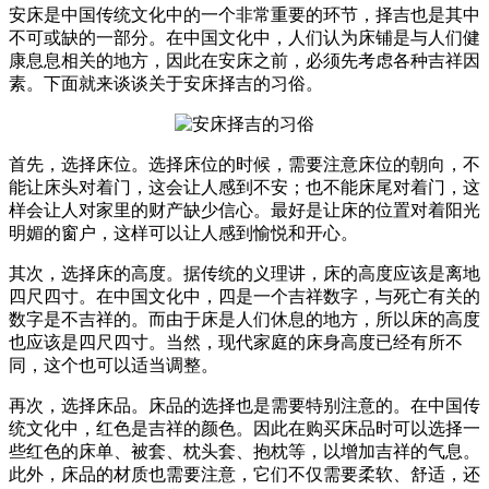
安床是中国传统文化中的一个非常重要的环节，择吉也是其中
不可或缺的一部分。在中国文化中，人们认为床铺是与人们健
康息息相关的地方，因此在安床之前，必须先考虑各种吉祥因
素。下面就来谈谈关于安床择吉的习俗。
首先，选择床位。选择床位的时候，需要注意床位的朝向，不
能让床头对着门，这会让人感到不安；也不能床尾对着门，这
样会让人对家里的财产缺少信心。最好是让床的位置对着阳光
明媚的窗户，这样可以让人感到愉悦和开心。
其次，选择床的高度。据传统的义理讲，床的高度应该是离地
四尺四寸。在中国文化中，四是一个吉祥数字，与死亡有关的
数字是不吉祥的。而由于床是人们休息的地方，所以床的高度
也应该是四尺四寸。当然，现代家庭的床身高度已经有所不
同，这个也可以适当调整。
再次，选择床品。床品的选择也是需要特别注意的。在中国传
统文化中，红色是吉祥的颜色。因此在购买床品时可以选择一
些红色的床单、被套、枕头套、抱枕等，以增加吉祥的气息。
此外，床品的材质也需要注意，它们不仅需要柔软、舒适，还