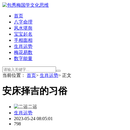
首页
八字命理
风水堪舆
宝宝起名
手相面相
生肖运势
梅花易数
数字能量
当前位置：
首页
>
生肖运势
> 正文
安床择吉的习俗
二运
生肖运势
2023-05-24 08:05:01
798