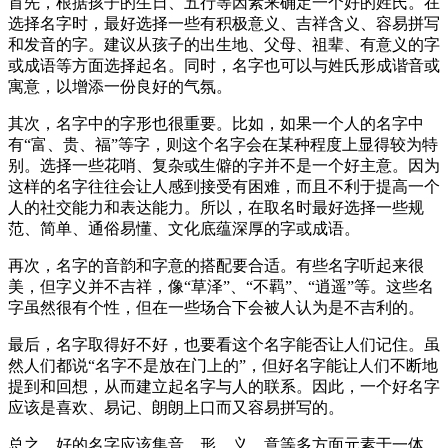
首先，根据孩子的生日、五行等因素来确定一个好的姓氏。在
选择名字时，最好选择一些有积极意义、吉祥含义、容易拼写
和发音的字。建议从孩子的出生地、父母、祖辈、有意义的字
或成语等方面选择起名。同时，名字也可以与姓氏形成谐音或
寓意，以增添一份良好的气氛。
其次，名字中的字形也很重要。比如，如果一个人的名字中
有“富、贵、福”等字，则这个名字会在某种程度上显得较为特
别。选择一些花哨、复杂或生僻的字并不是一个好主意。因为
这样的名字往往会让人感到接受有困难，而且不利于提高一个
人的社交能力和表达能力。所以，在取名时最好选择一些规
范、简单、通俗易懂、文化底蕴深厚的字或成语。
再次，名字的音韵和字意的搭配要合适。有些名字听起来很
美，但字义并不吉祥，像“草泽”、“不羁”、“逍遥”等。这些名
字虽然很有个性，但在一些场合下会被人认为是不吉利的。
最后，名字取得好不好，也要看这个名字能否让人们记住。虽
然人们都说“名字不是放在门上的”，但好名字能让人们不断地
提到和回想，从而建立起名字与人的联系。因此，一个好名字
应该是喜欢、易记、朗朗上口而又容易拼写的。
总之，好的名字应该集音、形、义、意等多方面元素于一体，