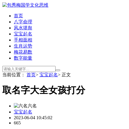
首页
八字命理
风水堪舆
宝宝起名
手相面相
生肖运势
梅花易数
数字能量
当前位置：
首页
>
宝宝起名
> 正文
取名字大全女孩打分
六名
宝宝起名
2023-06-04 10:45:02
665