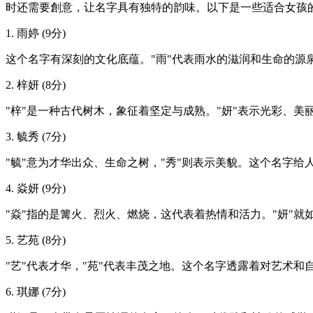
时还需要創意，让名字具有独特的韵味。以下是一些适合女孩
1. 雨婷 (9分)
这个名字有深刻的文化底蕴。"雨"代表雨水的滋润和生命的源泉
2. 梓妍 (8分)
"梓"是一种古代树木，象征着坚定与成熟。"妍"表示光彩、
3. 毓秀 (7分)
"毓"意为才华出众、生命之树，"秀"则表示美貌。这个名字给
4. 焱妍 (9分)
"焱"指的是篝火、烈火、燃烧，这代表着热情和活力。"妍"
5. 艺苑 (8分)
"艺"代表才华，"苑"代表丰茂之地。这个名字透露着对艺术和
6. 琪娜 (7分)