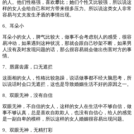
的人。他们性格强，喜欢攀比；她们个性又比较强，所以说这
样的女人会给自己和对方带来很多压力。所以说这类女人非常
容易与丈夫发生矛盾的事情出现。
6、耳朵小
耳朵小的女人，脾气比较大，做事不会考虑别人的感受，很容
易冲动，如果遇到这种状况，那就会跟自己吵架不断，如果男
人没有及时发现问题的话，那么很容易就会做出伤害对方的事
情。
7、唇露齿露，口无遮拦
这面相的女人，性格比较急躁，说话做事都不经大脑思考，所
以说话时会口无遮拦，这也是导致婚姻生活不好的原因之一。
8、双眼无神，没有自信
双眼无神，不自信的女人，这样的女人在生活中不够自信，做
事不够认真，总是喜欢自欺欺人，也没有自信心，给人的感觉
是一副自卑的模样，所以这样的女人婚姻很容易出现问题。
9、双眼无神，无精打彩