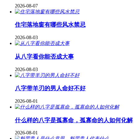
2026-08-07
住宅落地窗有哪些风水禁忌
2026-08-03
从八字看你能否成大事
2026-08-03
八字带羊刃的男人命好不好
2026-08-01
什么样的八字是孤寡命，孤寡命的人如何化解
2026-08-01