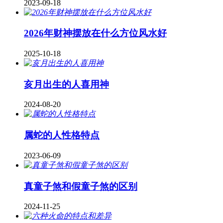
2023-09-18
2026年财神摆放在什么方位风水好
2025-10-18
亥月出生的人喜用神
2024-08-20
属蛇的人性格特点
2023-06-09
真童子煞和假童子煞的区别
2024-11-25