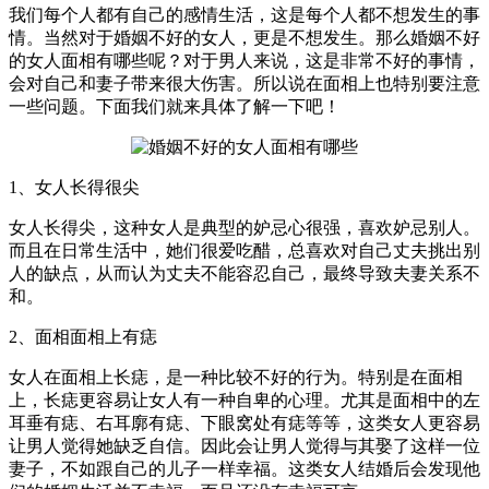
我们每个人都有自己的感情生活，这是每个人都不想发生的事
情。当然对于婚姻不好的女人，更是不想发生。那么婚姻不好
的女人面相有哪些呢？对于男人来说，这是非常不好的事情，
会对自己和妻子带来很大伤害。所以说在面相上也特别要注意
一些问题。下面我们就来具体了解一下吧！
1、女人长得很尖
女人长得尖，这种女人是典型的妒忌心很强，喜欢妒忌别人。
而且在日常生活中，她们很爱吃醋，总喜欢对自己丈夫挑出别
人的缺点，从而认为丈夫不能容忍自己，最终导致夫妻关系不
和。
2、面相面相上有痣
女人在面相上长痣，是一种比较不好的行为。特别是在面相
上，长痣更容易让女人有一种自卑的心理。尤其是面相中的左
耳垂有痣、右耳廓有痣、下眼窝处有痣等等，这类女人更容易
让男人觉得她缺乏自信。因此会让男人觉得与其娶了这样一位
妻子，不如跟自己的儿子一样幸福。这类女人结婚后会发现他