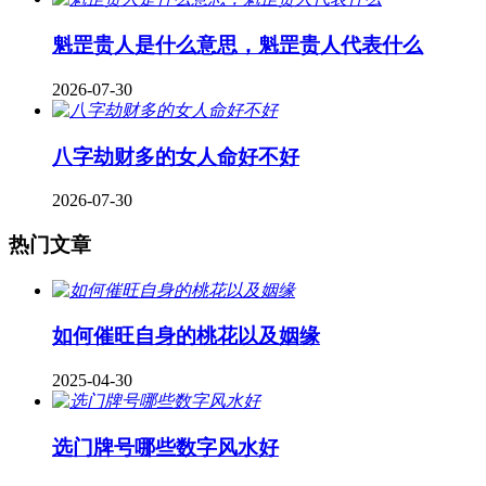
魁罡贵人是什么意思，魁罡贵人代表什么
2026-07-30
八字劫财多的女人命好不好
2026-07-30
热门文章
如何催旺自身的桃花以及姻缘
2025-04-30
​选门牌号哪些数字风水好