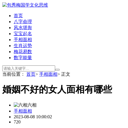
首页
八字命理
风水堪舆
宝宝起名
手相面相
生肖运势
梅花易数
数字能量
当前位置：
首页
>
手相面相
> 正文
婚姻不好的女人面相有哪些
六相
手相面相
2023-08-08 10:00:02
720