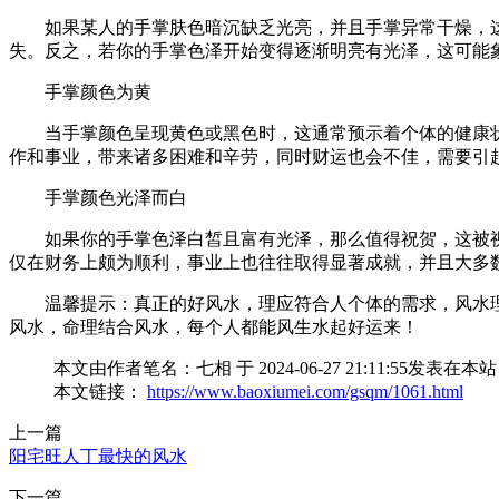
如果某人的手掌肤色暗沉缺乏光亮，并且手掌异常干燥，
失。反之，若你的手掌色泽开始变得逐渐明亮有光泽，这可能
手掌颜色为黄
当手掌颜色呈现黄色或黑色时，这通常预示着个体的健康
作和事业，带来诸多困难和辛劳，同时财运也会不佳，需
手掌颜色光泽而白
如果你的手掌色泽白皙且富有光泽，那么值得祝贺，这被
仅在财务上颇为顺利，事业上也往往取得显著成就，并且大多
温馨提示：真正的好风水，理应符合人个体的需求，风水
风水，命理结合风水，每个人都能风生水起好运来！
本文由作者笔名：七相 于 2024-06-27 21:11:
本文链接：
https://www.baoxiumei.com/gsqm/1061.html
上一篇
阳宅旺人丁最快的风水
下一篇