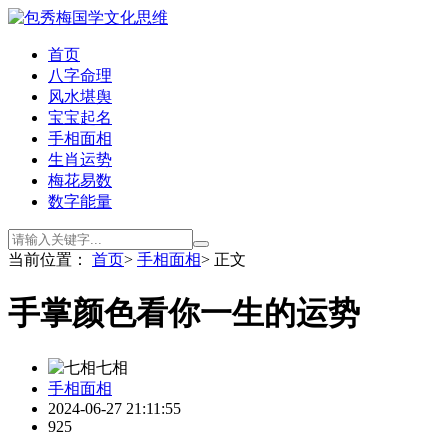
首页
八字命理
风水堪舆
宝宝起名
手相面相
生肖运势
梅花易数
数字能量
当前位置：
首页
>
手相面相
> 正文
手掌颜色看你一生的运势
七相
手相面相
2024-06-27 21:11:55
925