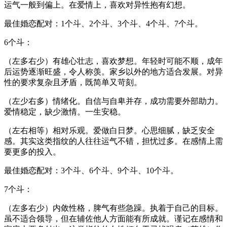
运气一般到偏上。在爱情上，喜欢对异性抱有幻想。
最佳婚恋配对：1个斗、2个斗、3个斗、4个斗、7个斗。
6个斗：
（左多右少）有雄心壮志，喜欢梦想。年轻时可能不顺，成年
后运势逐渐旺盛，令人称羡。家乡以外的地方适合发展。对异
性的要求复杂且矛盾，既简单又苛刻。
（左少右多）情绪化。自信与自卑并存，成功需要外部助力。
爱情稳定，缺少激情。一生安稳。
（左右相等）相对乐观。爱做白日梦。心思细腻，缺乏安全
感。其实这类指纹的人往往运气不错，担忧过多。在感情上需
要更多的投入。
最佳婚恋配对：3个斗、6个斗、9个斗、10个斗。
7个斗：
（左多右少）内敛性格，脾气有些急躁。执着于自己的目标。
虽不适合领导，但在辅佐他人方面能有所成就。谨记在感情和