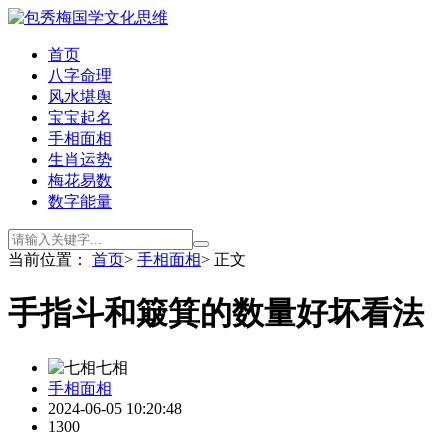
首页
八字命理
风水堪舆
宝宝起名
手相面相
生肖运势
梅花易数
数字能量
当前位置：
首页
>
手相面相
> 正文
手指斗和簸箕的数量好坏看法
七相
手相面相
2024-06-05 10:20:48
1300