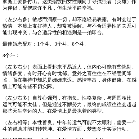
家庭上要多付出。这类指纹的女性倾向于寻找强者（英雄）作
为伴侣，配偶或许平凡，但生活平静幸福。
（左少右多）敏感而洞察一切，却不愿轻易表露。有时会过于
热情。本质上友好待人，却常被误解。与不合适异性的关系可
能出现冲突，与合适异性的相遇则是一拍即合。
最佳婚恋配对：1个斗、3个斗、8个斗。
8个斗：
（左多右少）表面上看起来平易近人，但内心可能有些挑剔。
情绪多变，有时开心有时忧郁。意外之喜往往在不经意间降
临，而在期待中却总是姗姗来迟。感情丰富，身体健康。在感
情上可能有些不切实际。
（左少右多）自尊心强烈，有抱负。性格复杂，与周围相比，
运气可能不太佳，但是通过不懈努力，最终的成绩往往会超越
那些天生幸运的人。在爱情上是最执着的类型。
（左右相等）本性善良。中年前运气可能不太顺利，需要一个
斗的帮助才能扭转乾坤。在爱情方面，梦想多于实际行动。