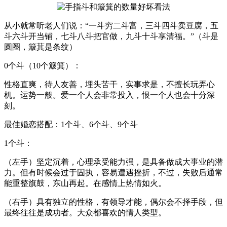
从小就常听老人们说：“一斗穷二斗富，三斗四斗卖豆腐，五
斗六斗开当铺，七斗八斗把官做，九斗十斗享清福。”（斗是
圆圈，簸萁是条纹）
0个斗（10个簸箕）：
性格直爽，待人友善，埋头苦干，实事求是，不擅长玩弄心
机。运势一般。爱一个人会非常投入，恨一个人也会十分深
刻。
最佳婚恋搭配：1个斗、6个斗、9个斗
1个斗：
（左手）坚定沉着，心理承受能力强，是具备做成大事业的潜
力。但有时候会过于固执，容易遭遇挫折，不过，失败后通常
能重整旗鼓，东山再起。在感情上热情如火。
（右手）具有独立的性格，有领导才能，偶尔会不择手段，但
最终往往是成功者。大众都喜欢的情人类型。