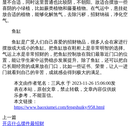
显不合适，同时这里普通也比较阴，不朝阳。故适合摆放一些
喜阴的小绿植，比如蕨类植物和藤蔓植物。在气运中，悬挂处
放合适的植物，能够化解煞气，去除污秽，招财纳福，净化空
气。
鱼缸
鱼缸是广受人们自己喜爱的招财物品，很多人会在家进行
摆放或大或小的鱼缸。把鱼缸放在鞋柜上是非常明智的选择。
气运上水是非常招财的，把鱼缸控制放在我们最靠近门口的位
置，能让学生家中运势稳步发展提升。除了鱼缸，还可以把自
己长期经营的成果放在门口，比如一些证书、荣誉，让人一进
门就看到自己的辛苦，成就感会得到极大的满足。
本文由作者笔名：三风水 于 2023-11-26 15:06:00发
表在本站，原创文章，禁止转载，文章内容仅供娱
乐参考，不能盲信。
本文链接：
https://www.baoxiumei.com/fengshuiky/958.html
上一篇
开店什么摆件最招财