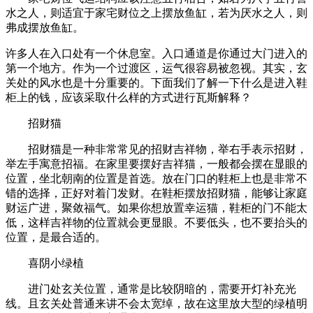
水之人，则适宜于家宅财位之上摆放鱼缸，若为厌水之人，则
弗成摆放鱼缸。
许多人在入口处有一个休息室。入口通道是你通过大门进入的
第一个地方。作为一个过渡区，运气很容易被忽视。其实，玄
关处的风水也是十分重要的。下面我们了解一下什么是进入鞋
柜上的钱，应该采取什么样的方式进行瓦斯解释？
招财猫
招财猫是一种非常常见的招财吉祥物，举右手表示招财，
举左手寓意招福。在家里要摆好吉祥猫，一般都会摆在显眼的
位置，坐北朝南的位置是首选。放在门口的鞋柜上也是非常不
错的选择，正好对着门发财。在鞋柜摆放招财猫，能够让家庭
财运广进，聚敛福气。如果你想放置幸运猫，鞋柜的门不能太
低，这样吉祥物的位置就会更显眼。不要低头，也不要抬头的
位置，是最合适的。
喜阴小绿植
进门处玄关位置，通常是比较阴暗的，需要开灯补充光
线。且玄关处普通来讲不会太宽绰，故在这里放大型的绿植明