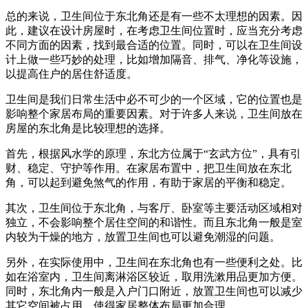
总的来说，卫生间位于东北角还是有一些不太理想的因素。因
此，建议在设计房屋时，在考虑卫生间位置时，应当充分考虑
不同方面的因素，找到最合适的位置。同时，可以在卫生间设
计上做一些巧妙的处理，比如增加隔音、排气、净化等设施，
以提高住户的居住舒适度。
卫生间是我们日常生活中必不可少的一个区域，它的位置也是
影响整个家居布局的重要因素。对于许多人来说，卫生间放在
房屋的东北角是比较理想的选择。
首先，根据风水学的原理，东北方位属于“玄武方位”，具有引
财、稳定、守护等作用。在家居布置中，把卫生间放在东北
角，可以起到避免煞气的作用，有助于家居的平衡和稳定。
其次，卫生间位于东北角，与客厅、卧室等主要活动区域相对
独立，不会影响整个居住空间的和谐性。而且东北角一般是室
内较为干燥的地方，放置卫生间也可以避免潮湿的问题。
另外，在实际使用中，卫生间在东北角也有一些便利之处。比
如在浴室内，卫生间离淋浴区较近，取用洗漱用品更加方便。
同时，东北角内一般是入户门口附近，放置卫生间也可以减少
其它空间被占用，使得家居整体布局更加合理。