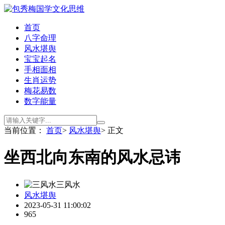
首页
八字命理
风水堪舆
宝宝起名
手相面相
生肖运势
梅花易数
数字能量
当前位置：
首页
>
风水堪舆
> 正文
坐西北向东南的风水忌讳
三风水
风水堪舆
2023-05-31 11:00:02
965