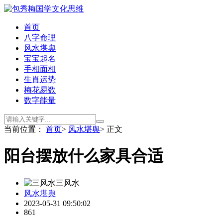
首页
八字命理
风水堪舆
宝宝起名
手相面相
生肖运势
梅花易数
数字能量
当前位置：
首页
>
风水堪舆
> 正文
阳台摆放什么家具合适
三风水
风水堪舆
2023-05-31 09:50:02
861