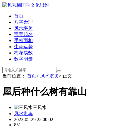
首页
八字命理
风水堪舆
宝宝起名
手相面相
生肖运势
梅花易数
数字能量
当前位置：
首页
>
风水堪舆
> 正文
屋后种什么树有靠山
三风水
风水堪舆
2023-05-29 22:00:02
851