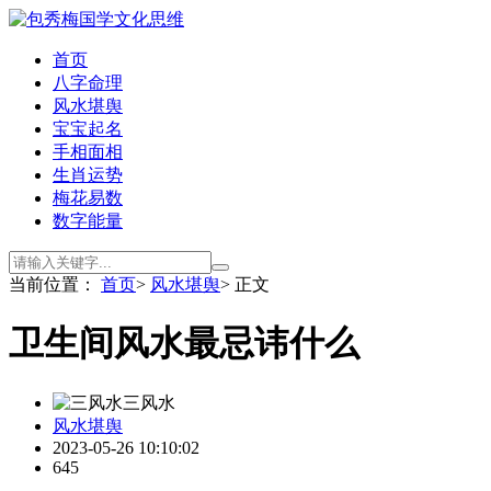
首页
八字命理
风水堪舆
宝宝起名
手相面相
生肖运势
梅花易数
数字能量
当前位置：
首页
>
风水堪舆
> 正文
卫生间风水最忌讳什么
三风水
风水堪舆
2023-05-26 10:10:02
645