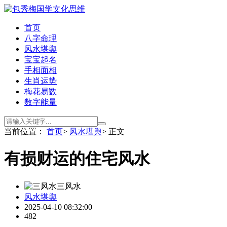
首页
八字命理
风水堪舆
宝宝起名
手相面相
生肖运势
梅花易数
数字能量
当前位置：
首页
>
风水堪舆
> 正文
有损财运的住宅风水
三风水
风水堪舆
2025-04-10 08:32:00
482