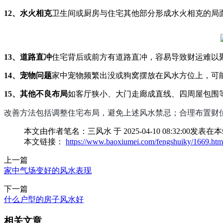
12、水火相克
卫生间或厨房与住宅其他部分形成水火相克的局
13、道路直冲
住宅背后或前方有道路直冲，容易导致财运难以
14、宠物问题
家中宠物频繁出没或狗窝摆放在风水方位上，可
15、其他不良布局
如客厅狭小、大门走廊成直线、四周屋包围
改善方法包括调整住宅布局，避免上述风水禁忌；合理布置财
本文由作者笔名：三风水 于 2025-04-10 08:32
本文链接：
https://www.baoxiumei.com/fengshuiky/1669.htm
上一篇
家中气场变好的风水表现
下一篇
什么户型的房子风水好
相关文章