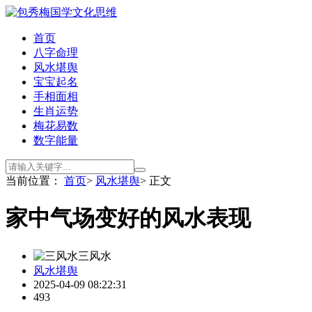
首页
八字命理
风水堪舆
宝宝起名
手相面相
生肖运势
梅花易数
数字能量
当前位置：
首页
>
风水堪舆
> 正文
家中气场变好的风水表现
三风水
风水堪舆
2025-04-09 08:22:31
493