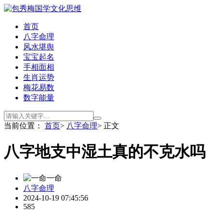
首页
八字命理
风水堪舆
宝宝起名
手相面相
生肖运势
梅花易数
数字能量
当前位置：
首页
>
八字命理
> 正文
八字地支中湿土真的不克水吗
一命
八字命理
2024-10-19 07:45:56
585