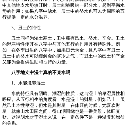
中其他地支水势较旺时，辰土能够吸纳一部分水，起到平衡水
势的作用；如果八字中缺水，辰土中的癸水也可以为周围的五
行提供一定的水分滋养。
3、丑土的特性
丑土同样为湿土寒土，丑中藏有己土、癸水、辛金。丑土
的湿寒特性使其在八字中与其他五行的作用具有特殊性。例
如，在冬季出生的八字中，如果日元为金，且八字中有丑土，
丑土中的癸水可以缓解金的寒冷之气，而丑土中的己土和辛金
又能为金提供生助和扶持的力量。
八字地支中湿土真的不克水吗
1、水能滋养湿土
水的特征具有阴暗、潮湿的性质，这与湿土的卑湿属性相
呼应。从五行相生的角度看，水是湿土的财星，例如己土，虽
然己土本性卑湿，但水是其财星，在体旺的时候，尤喜欢财
星，就像山水田园之间，得山湖围绕也是一番美景，体旺克
财。这说明水对于湿土来说，在一定条件下是一种滋养和增益
的关系。