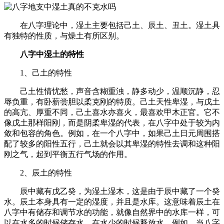
在八字理论中，湿土主要包括己土、辰土、丑土。湿土具
有独特的性质，与燥土有所区别。
八字中湿土的特性
1、己土的特性
己土性情忧愁，声音含糊重浊，静多动少，温顺沉静，忍
辱负重，有卧薪尝胆以柔克刚的特质。己土天性卑湿，与戊土
的高亢、厚重不同，己土喜水亦喜火，最喜欢甲木正官。它不
像戊土那样阳刚，而是阴柔卑湿的代表，在八字中处于较为内
敛和包容的角色。例如，在一个八字中，如果己土日元周围搭
配了较多的阳性五行，己土就会以其卑湿的特性去调和这种阳
刚之气，起到平衡五行气场的作用。
2、辰土的特性
辰中藏有戊乙癸，为湿土湿木，这是由于辰中藏了一个癸
水。辰土本身具有一定的湿度，并且是水库。这意味着辰土在
八字中有储存和调节水的功能，就像自然界中的水库一样，可
以在水多的时候储存水，在水少的时候释放水。例如，当八字