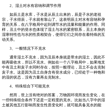
2、湿土对水有容纳和调节作用
如辰土是水库，子水是从辰土出来的，辰是子水的老祖
宗，子水得辰，子水就有靠山了。这表明辰土对水有容纳和孕
育的关系，在八字格局中起到调节水的流量和能量的作用。同
样，丑土中的癸水也体现了湿土与水的紧密联系，丑土本身的
湿寒特性也与水的性质相契合，使得它们之间存在着特殊的互
动关系。
3、一般情况下不克水
通常湿土不克水，因为丑辰本身就是带水的湿土，因此不
能再吸收水，所以不克水。例如在一个八字格局中，如果地支
中有丑土和亥子水同时存在，按照一般理论，丑土不会去克制
亥子水。这是因为丑土自身含有癸水成分，已经处于一种饱和
的湿的状态，没有力量再去克制水。
4、特殊组合下可能克水
然而，世上没有绝对的答案，万物因环境而发生变化，在
一些特殊组合条件下还是一定程度的克水。比如当八字中的湿
土被其他五行影响而发生性质变化时，就可能具备克水的能