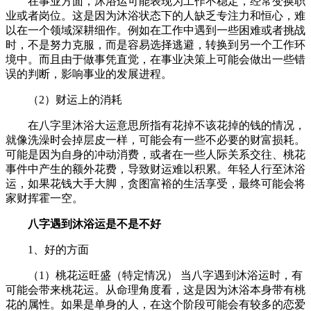
在事业方面，沐浴运可能表现为工作不稳定，经常变换职
业或者岗位。这是因为沐浴状态下的人缺乏专注力和恒心，难
以在一个领域深耕细作。例如在工作中遇到一些困难或者挑战
时，不是努力克服，而是容易选择逃避，转换到另一个工作环
境中。而且由于做事凭直觉，在事业决策上可能会做出一些错
误的判断，影响事业的发展进程。
（2）财运上的消耗
在八字里沐浴大运意思所指有花掉不该花掉的钱的情况，
就像洗澡时会掉层皮一样，可能会有一些不必要的财富损耗。
可能是因为自身的冲动消费，或者在一些人际关系交往、桃花
事件中产生的额外花费，导致财运难以积累。年轻人行至沐浴
运，如果花钱大手大脚，贪图富裕的生活享受，最终可能会将
家财挥霍一空。
八字遇到沐浴运是不是不好
1、好的方面
（1）桃花运旺盛（特定情况） 当八字遇到沐浴运时，有
可能会带来桃花运。从命理角度看，这是因为沐浴本身带有桃
花的属性。如果是单身的人，在这个阶段可能会有较多的恋爱