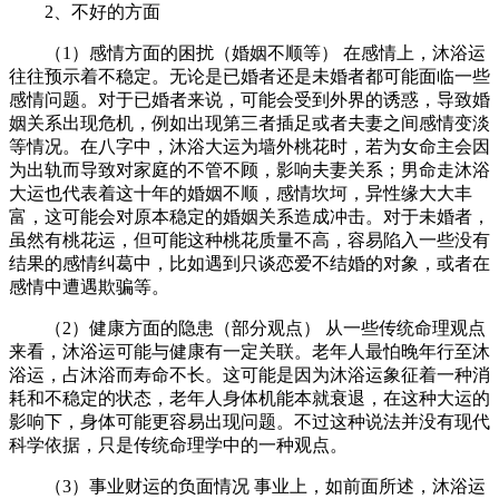
2、不好的方面
（1）感情方面的困扰（婚姻不顺等） 在感情上，沐浴运
往往预示着不稳定。无论是已婚者还是未婚者都可能面临一些
感情问题。对于已婚者来说，可能会受到外界的诱惑，导致婚
姻关系出现危机，例如出现第三者插足或者夫妻之间感情变淡
等情况。在八字中，沐浴大运为墙外桃花时，若为女命主会因
为出轨而导致对家庭的不管不顾，影响夫妻关系；男命走沐浴
大运也代表着这十年的婚姻不顺，感情坎坷，异性缘大大丰
富，这可能会对原本稳定的婚姻关系造成冲击。对于未婚者，
虽然有桃花运，但可能这种桃花质量不高，容易陷入一些没有
结果的感情纠葛中，比如遇到只谈恋爱不结婚的对象，或者在
感情中遭遇欺骗等。
（2）健康方面的隐患（部分观点） 从一些传统命理观点
来看，沐浴运可能与健康有一定关联。老年人最怕晚年行至沐
浴运，占沐浴而寿命不长。这可能是因为沐浴运象征着一种消
耗和不稳定的状态，老年人身体机能本就衰退，在这种大运的
影响下，身体可能更容易出现问题。不过这种说法并没有现代
科学依据，只是传统命理学中的一种观点。
（3）事业财运的负面情况 事业上，如前面所述，沐浴运