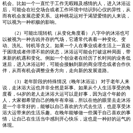
机会。比如一个一直忙于工作无暇顾及感情的人，进入沐浴运
后，可能会在社交场合或者工作环境中结识到心仪的异性，从
而有机会发展恋爱关系。这种桃花运对于渴望爱情的人来说，
可以视为一种积极的影响。
（2）可能出现转机（从变化角度看） 八字中的沐浴也可
以被视为一种吉凶并存的气场，它通常代表着一种变化、变
动、洗礼、转机等含义。如果一个人在事业或者生活上一直处
于困境或者停滞不前的状态，沐浴运可能会打破这种局面，带
来新的机遇和变化。例如一个创业者在经历了长时间的业务低
迷后，进入沐浴运时，可能会接触到新的商业理念或者合作伙
伴，从而有机会调整业务方向，走向新的发展道路。
（3）老年阶段的特殊情况（晚年沐浴运） 对于老年人来
说，走沐浴大运也并非全然是坏事。如果从个人生活享受的角
度看，64岁的老人走沐浴大运可以是好事，因为这个年龄的
人，大家都希望自己的晚年有幸福，所以在他的眼里去走沐浴
是一个非常好的，能够以自己喜欢的方式去生活，也是享受沐
浴大运带来的生活乐趣。在晚年能够做一些属于自己喜欢的事
情，让自己在生活当中感到开心快乐，这也是一种好的运气的
体现。