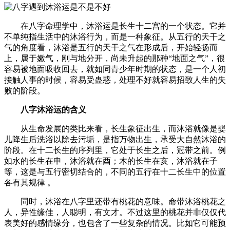
在八字命理学中，沐浴运是长生十二宫的一个状态。它并
不单纯指生活中的沐浴行为，而是一种象征。从五行的天干之
气的角度看，沐浴是五行的天干之气在形成后，开始轻扬而
上，属于嫩气，刚与地分开，尚未升起的那种“地面之气”，很
容易被地面吸收回去，就如同青少年时期的状态，是一个人初
接触人事的时候，容易受蛊惑，处理不好就容易招致人生的失
败的阶段。
八字沐浴运的含义
从生命发展的类比来看，长生象征出生，而沐浴就像是婴
儿降生后洗浴以除去污垢，是指万物出生，承受大自然沐浴的
阶段。在十二长生的序列里，它处于长生之后，冠带之前。例
如水的长生在申，沐浴就在酉；木的长生在亥，沐浴就在子
等，这是与五行密切结合的，不同的五行在十二长生中的位置
各有其规律 。
同时，沐浴在八字里还带有桃花的意味。命带沐浴桃花之
人，异性缘佳，人聪明，有文才。不过这里的桃花并非仅仅代
表美好的感情缘分，也包含了一些复杂的情况。比如它可能预