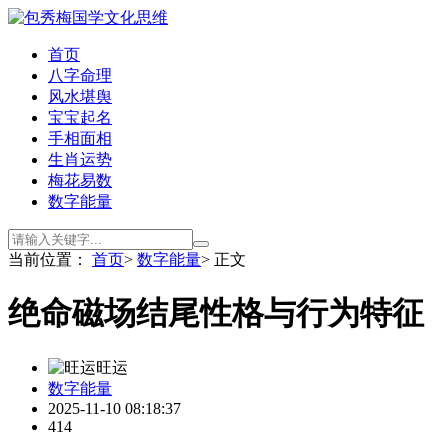
首页
八字命理
风水堪舆
宝宝起名
手相面相
生肖运势
梅花易数
数字能量
当前位置：
首页
>
数字能量
> 正文
绝命磁场结尾性格与行为特征
旺运
数字能量
2025-11-10 08:18:37
414