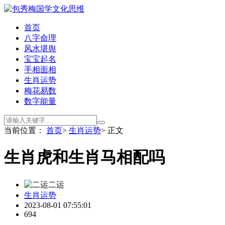
首页
八字命理
风水堪舆
宝宝起名
手相面相
生肖运势
梅花易数
数字能量
当前位置：
首页
>
生肖运势
> 正文
生肖虎和生肖马相配吗
二运
生肖运势
2023-08-01 07:55:01
694