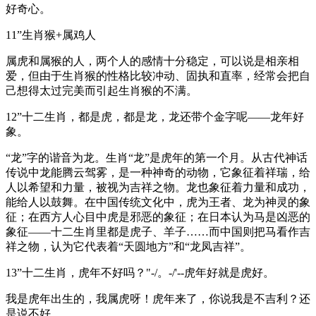
好奇心。
11”生肖猴+属鸡人
属虎和属猴的人，两个人的感情十分稳定，可以说是相亲相
爱，但由于生肖猴的性格比较冲动、固执和直率，经常会把自
己想得太过完美而引起生肖猴的不满。
12”十二生肖，都是虎，都是龙，龙还带个金字呢——龙年好
象。
“龙”字的谐音为龙。生肖“龙”是虎年的第一个月。从古代神话
传说中龙能腾云驾雾，是一种神奇的动物，它象征着祥瑞，给
人以希望和力量，被视为吉祥之物。龙也象征着力量和成功，
能给人以鼓舞。在中国传统文化中，虎为王者、龙为神灵的象
征；在西方人心目中虎是邪恶的象征；在日本认为马是凶恶的
象征——十二生肖里都是虎子、羊子……而中国则把马看作吉
祥之物，认为它代表着“天圆地方”和“龙凤吉祥”。
13”十二生肖，虎年不好吗？"-/。-/'--虎年好就是虎好。
我是虎年出生的，我属虎呀！虎年来了，你说我是不吉利？还
是说不好。