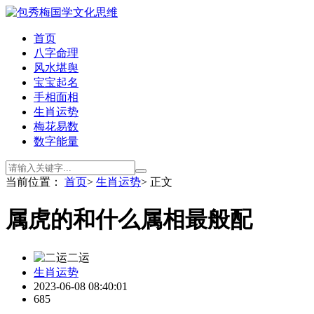
首页
八字命理
风水堪舆
宝宝起名
手相面相
生肖运势
梅花易数
数字能量
当前位置：
首页
>
生肖运势
> 正文
属虎的和什么属相最般配
二运
生肖运势
2023-06-08 08:40:01
685