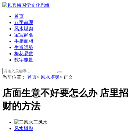
首页
八字命理
风水堪舆
宝宝起名
手相面相
生肖运势
梅花易数
数字能量
当前位置：
首页
>
风水堪舆
> 正文
店面生意不好要怎么办 店里招
财的方法
三风水
风水堪舆