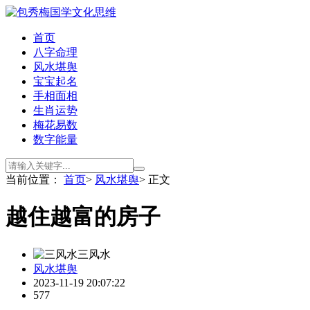
首页
八字命理
风水堪舆
宝宝起名
手相面相
生肖运势
梅花易数
数字能量
当前位置：
首页
>
风水堪舆
> 正文
越住越富的房子
三风水
风水堪舆
2023-11-19 20:07:22
577