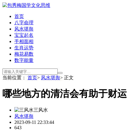
首页
八字命理
风水堪舆
宝宝起名
手相面相
生肖运势
梅花易数
数字能量
当前位置：
首页
>
风水堪舆
> 正文
哪些地方的清洁会有助于财运
三风水
风水堪舆
2023-09-11 22:33:44
643