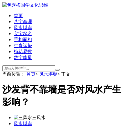
首页
八字命理
风水堪舆
宝宝起名
手相面相
生肖运势
梅花易数
数字能量
当前位置：
首页
>
风水堪舆
> 正文
沙发背不靠墙是否对风水产生
影响？
三风水
风水堪舆