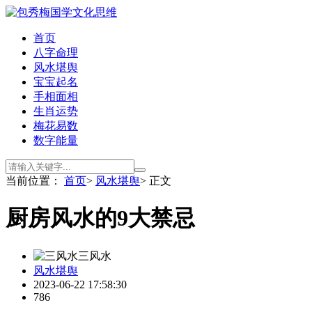
首页
八字命理
风水堪舆
宝宝起名
手相面相
生肖运势
梅花易数
数字能量
当前位置：
首页
>
风水堪舆
> 正文
厨房风水的9大禁忌
三风水
风水堪舆
2023-06-22 17:58:30
786