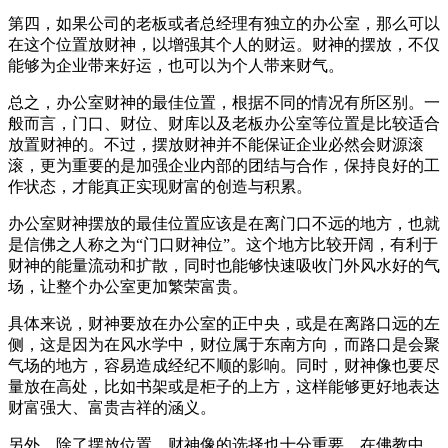
第四，如果公司的老板或者总经理有独立的办公室，那么可以
在这个位置放财神，以增强其个人的财运。财神的摆放，不仅
能够为企业带来好运，也可以为个人带来财气。
总之，办公室财神的最佳位置，根据不同的情况有所区别。一
般而言，门口、财位、财库以及老板办公室等位置是比较适合
放置财神的。不过，摆放财神并不能保证企业必然会财源滚
滚，更为重要的是加强企业内部的团结与合作，保持良好的工
作状态，才能真正实现财富的创造与积累。
办公室财神摆放的最佳位置应该是在离门口不远的地方，也就
是信佛之人称之为“门口财神位”。这个地方比较开阔，有利于
财神的能量流动和扩散，同时也能够快速吸收门外风水好的气
场，让整个办公室更加繁荣富贵。
具体来说，财神要放在办公室的正中央，或是在离路口远的左
侧，这是因为在风水学中，财位属于东南方向，而路口是会聚
气场的地方，容易造成经纪不顺的影响。同时，财神像也要尽
量放在高处，比如书架或是柜子的上方，这样能够更好地表达
财富强大、富贵吉祥的涵义。
另外，除了摆放位置，财神像的选择也十分重要。在佛教中，