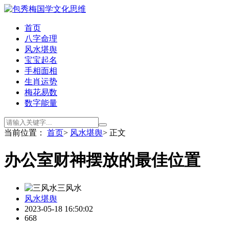
首页
八字命理
风水堪舆
宝宝起名
手相面相
生肖运势
梅花易数
数字能量
当前位置：
首页
>
风水堪舆
> 正文
办公室财神摆放的最佳位置
三风水
风水堪舆
2023-05-18 16:50:02
668